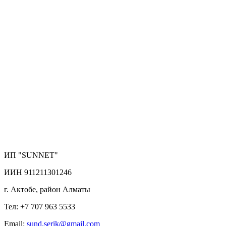
ИП "SUNNET"
ИИН 911211301246
г. Актобе, район Алматы
Тел: +7 707 963 5533
Email:
sund.serik@gmail.com