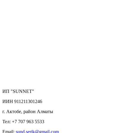
ИП "SUNNET"
ИИН 911211301246
г. Актобе, район Алматы
Тел: +7 707 963 5533
Email:
sund.serik@gmail.com