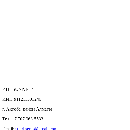
ИП "SUNNET"
ИИН 911211301246
г. Актобе, район Алматы
Тел: +7 707 963 5533
Email:
sund.serik@gmail.com