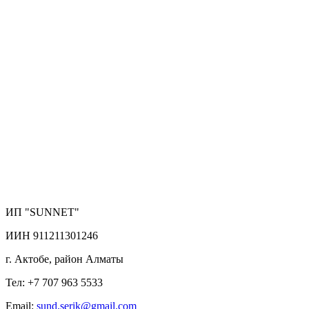
ИП "SUNNET"
ИИН 911211301246
г. Актобе, район Алматы
Тел: +7 707 963 5533
Email:
sund.serik@gmail.com