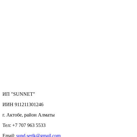
ИП "SUNNET"
ИИН 911211301246
г. Актобе, район Алматы
Тел: +7 707 963 5533
Email:
sund.serik@gmail.com