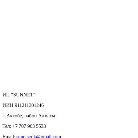
ИП "SUNNET"
ИИН 911211301246
г. Актобе, район Алматы
Тел: +7 707 963 5533
Email:
sund.serik@gmail.com