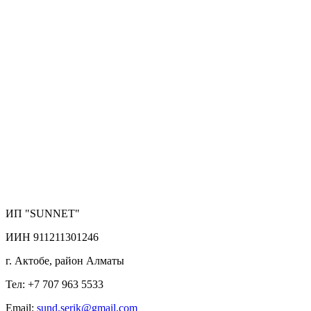
ИП "SUNNET"
ИИН 911211301246
г. Актобе, район Алматы
Тел: +7 707 963 5533
Email:
sund.serik@gmail.com