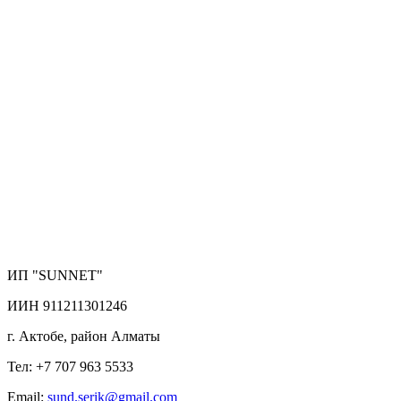
ИП "SUNNET"
ИИН 911211301246
г. Актобе, район Алматы
Тел: +7 707 963 5533
Email:
sund.serik@gmail.com