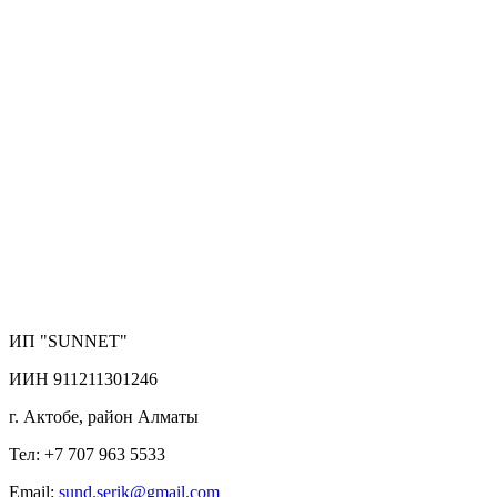
ИП "SUNNET"
ИИН 911211301246
г. Актобе, район Алматы
Тел: +7 707 963 5533
Email:
sund.serik@gmail.com