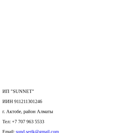
ИП "SUNNET"
ИИН 911211301246
г. Актобе, район Алматы
Тел: +7 707 963 5533
Email:
sund.serik@gmail.com